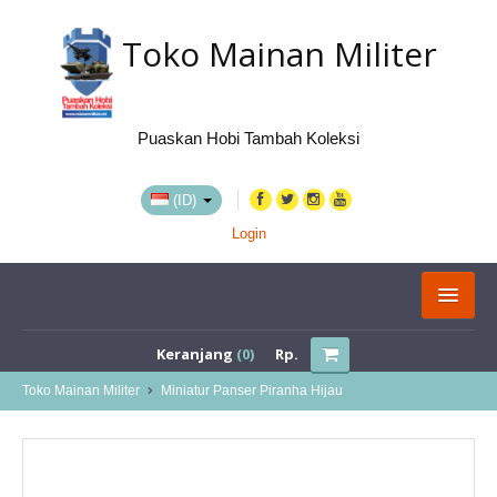
Toko Mainan Militer
Puaskan Hobi Tambah Koleksi
(ID)
Login
KATEGORI
Keranjang
(0)
Rp.
BELI VIA MARKETPLACE
Toko Mainan Militer
Miniatur Panser Piranha Hijau
TENTANG KAMI
LOKASI