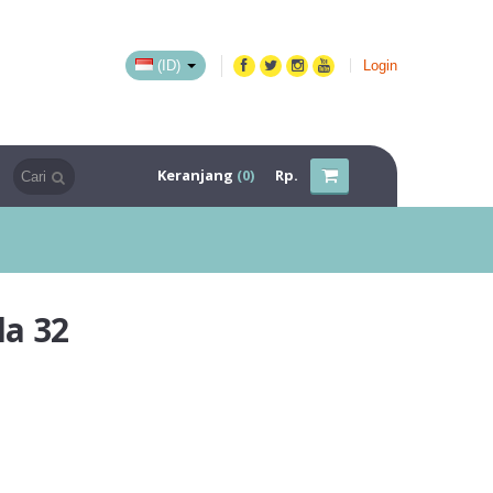
(ID)
Login
Keranjang
(0)
Rp.
la 32