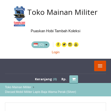
Toko Mainan Militer
Puaskan Hobi Tambah Koleksi
(ID)
Login
KATEGORI
Keranjang
(0)
Rp.
BELI VIA MARKETPLACE
Toko Mainan Militer
Diecast Mobil Militer Lapis Baja Warna Perak (Silver)
TENTANG KAMI
LOKASI