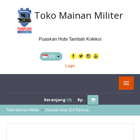
Toko Mainan Militer
Puaskan Hobi Tambah Koleksi
(ID)
Login
KATEGORI
Keranjang
(0)
Rp.
BELI VIA MARKETPLACE
Toko Mainan Militer
Diecast Jeep 119 Rescue
TENTANG KAMI
LOKASI