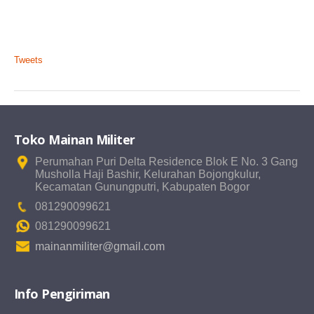
Tweets
Toko Mainan Militer
Perumahan Puri Delta Residence Blok E No. 3 Gang
Musholla Haji Bashir, Kelurahan Bojongkulur,
Kecamatan Gunungputri, Kabupaten Bogor
081290099621
081290099621
mainanmiliter@gmail.com
Info Pengiriman