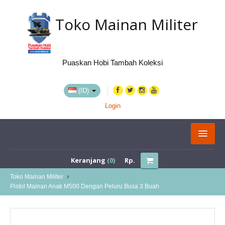
Toko Mainan Militer
Puaskan Hobi Tambah Koleksi
(ID)
Login
KATEGORI
Keranjang
(0)
Rp.
BELI VIA MARKETPLACE
Toko Mainan Militer
Pistol Mainan Anak M500 Dengan Peluru Busa 3 Buah
TENTANG KAMI
LOKASI