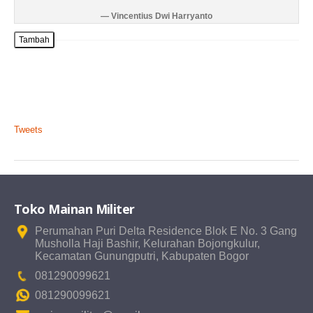
Vincentius Dwi Harryanto
Tambah
Tweets
Toko Mainan Militer
Perumahan Puri Delta Residence Blok E No. 3 Gang
Musholla Haji Bashir, Kelurahan Bojongkulur,
Kecamatan Gunungputri, Kabupaten Bogor
081290099621
081290099621