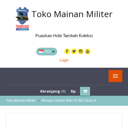
Toko Mainan Militer
Puaskan Hobi Tambah Koleksi
(ID)
Login
KATEGORI
Keranjang
(0)
Rp.
BELI VIA MARKETPLACE
Toko Mainan Militer
Miniatur Sniper Rifle PUBG Skala 6
TENTANG KAMI
LOKASI