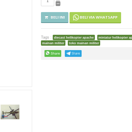
BELI VIA WHATSAPP
BELI INI
Tags :
diecast helikopter apache
miniatur helikopter a
mainan militer
toko mainan militer