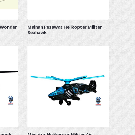
 Wonder
Mainan Pesawat Helikopter Militer
Seahawk
inook
Miniatur Helikopter Militer Air