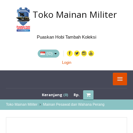
Toko Mainan Militer
Puaskan Hobi Tambah Koleksi
(ID)
Login
KATEGORI
Keranjang
(0)
Rp.
BELI VIA MARKETPLACE
Toko Mainan Militer
Mainan Pesawat dan Wahana Perang
TENTANG KAMI
LOKASI