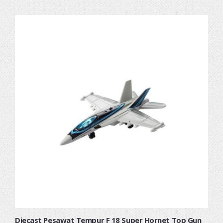
Diecast Pesawat Tempur F 18 Super Hornet Top Gun