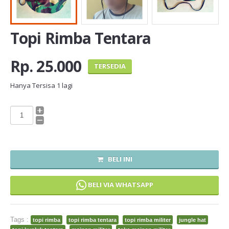
Topi Rimba Tentara
Rp. 25.000
TERSEDIA
Hanya Tersisa
1
lagi
BELI INI
BELI VIA WHATSAPP
Tags :
topi rimba
topi rimba tentara
topi rimba militer
jungle hat