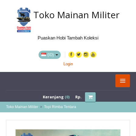
Toko Mainan Militer
Puaskan Hobi Tambah Koleksi
(ID)
Login
KATEGORI
Keranjang
(0)
Rp.
BELI VIA MARKETPLACE
Toko Mainan Militer
Topi Rimba Tentara
TENTANG KAMI
LOKASI