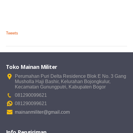
Tweets
Toko Mainan Militer
Perumahan Puri Delta Residence Blok E No. 3 Gang
Musholla Haji Bashir, Kelurahan Bojongkulur,
Kecamatan Gunungputri, Kabupaten Bogor
081290099621
081290099621
mainanmiliter@gmail.com
Info Pengiriman