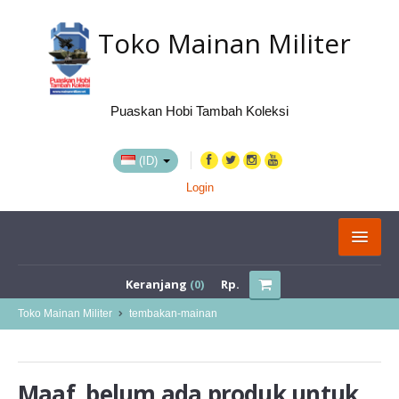
Toko Mainan Militer
Puaskan Hobi Tambah Koleksi
(ID)
Login
KATEGORI
Keranjang
(0)
Rp.
BELI VIA MARKETPLACE
Toko Mainan Militer
tembakan-mainan
TENTANG KAMI
Maaf, belum ada produk untuk
LOKASI