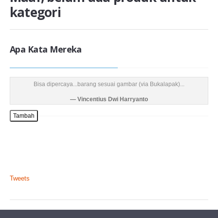
kategori
KOMUNITAS
KONTAK KAMI
Apa Kata Mereka
Bisa dipercaya...barang sesuai gambar (via Bukalapak)...
Vincentius Dwi Harryanto
Tambah
Tweets