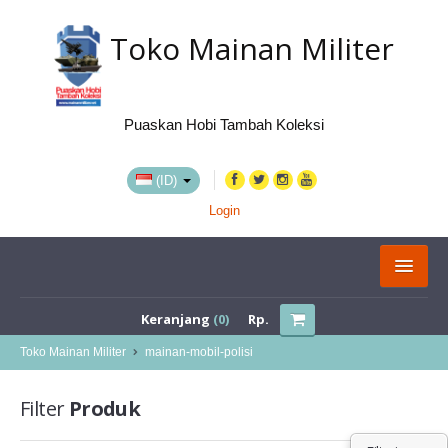
Toko Mainan Militer
Puaskan Hobi Tambah Koleksi
(ID)
Login
KATEGORI
Keranjang
(0)
Rp.
BELI VIA MARKETPLACE
Toko Mainan Militer
mainan-mobil-polisi
TENTANG KAMI
Filter
Produk
LOKASI