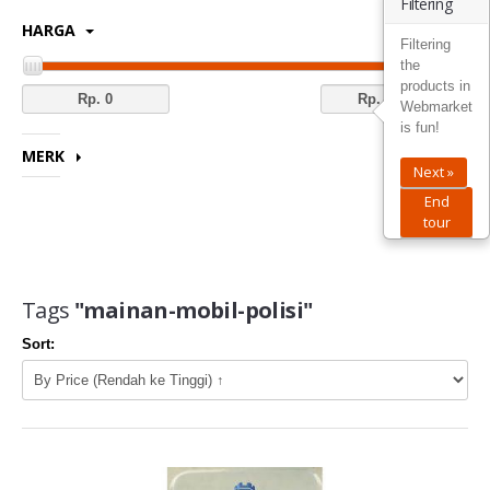
Filtering
HARGA
KOMUNITAS
Filtering
the
products in
KONTAK KAMI
Webmarket
is fun!
MERK
Next »
End
tour
Tags
"mainan-mobil-polisi"
Sort: