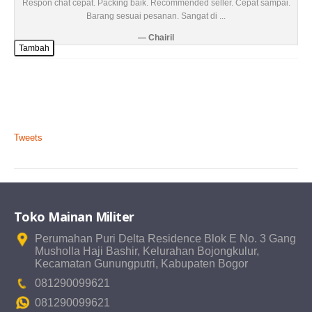
Respon chat cepat. Packing baik. Recommended seller. Cepat sampai.
Barang sesuai pesanan. Sangat di ...
Chairil
Tambah
Tweets
Toko Mainan Militer
Perumahan Puri Delta Residence Blok E No. 3 Gang
Musholla Haji Bashir, Kelurahan Bojongkulur,
Kecamatan Gunungputri, Kabupaten Bogor
081290099621
081290099621