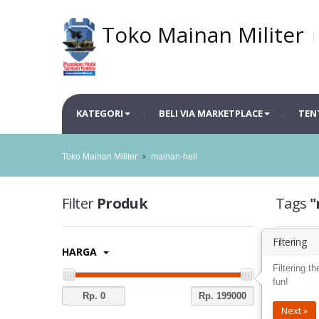
Toko Mainan Militer
KATEGORI
BELI VIA MARKETPLACE
TEN
Toko Mainan Militer
mainan-heli
Filter
Produk
Tags
"
Filtering
HARGA
Filtering t
fun!
Next »