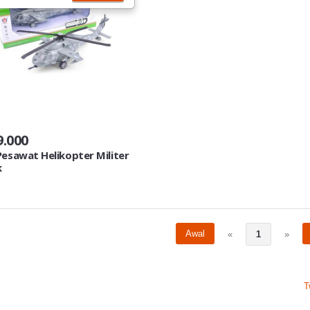
9.000
esawat Helikopter Militer
k
Awal
«
1
»
T