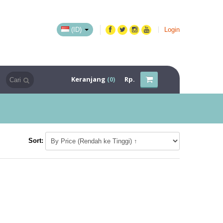
(ID)
Login
Keranjang
(0)
Rp.
Sort: